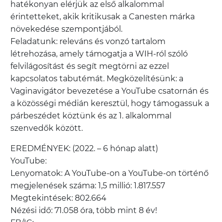
hatékonyan elérjük az első alkalommal
érintetteket, akik kritikusak a Canesten márka
növekedése szempontjából.
Feladatunk: releváns és vonzó tartalom
létrehozása, amely támogatja a WIH-ról szóló
felvilágosítást és segít megtörni az ezzel
kapcsolatos tabutémát. Megközelítésünk: a
Vaginavigátor bevezetése a YouTube csatornán és
a közösségi médián keresztül, hogy támogassuk a
párbeszédet köztünk és az 1. alkalommal
szenvedők között.
EREDMÉNYEK: (2022. – 6 hónap alatt)
YouTube:
Lenyomatok: A YouTube-on a YouTube-on történő
megjelenések száma: 1,5 millió: 1.817.557
Megtekintések: 802.664
Nézési idő: 71.058 óra, több mint 8 év!