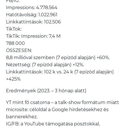
FB/IG:
Impressions: 4.778.564
Hatótávolság: 1.022.961
Linkkattintások: 102.506
TikTok:
TikTik: Impression: 7,4 M
788 000
ÖSSZESEN:
8,8 millióval szemben (7 epizód alapján) +60%.
Nézettség: (7 epizód alapján) +12%.
Linkkattintások: 102 k vs. 24 k (7 epizód alapján)
+425%
Eredmények (2023. – 3 hónap alatt)
YT mint fő csatorna – a talk-show formátum miatt
microsite: céloldal a Google hirdetésekhez és
bannerekhez.
IG/FB: a YouTube támogatása posztokkal,