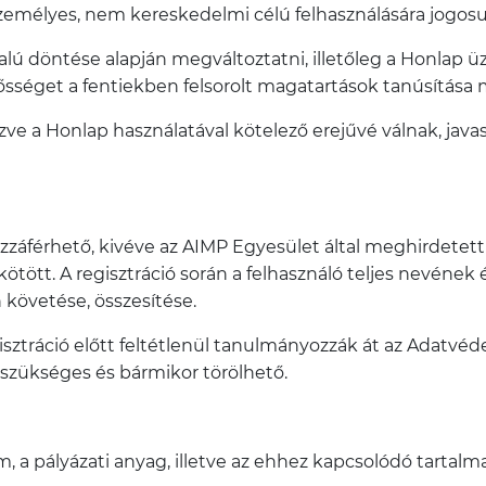
személyes, nem kereskedelmi célú felhasználására jogosul
lú döntése alapján megváltoztatni, illetőleg a Honlap ü
lősséget a fentiekben felsorolt magatartások tanúsítása 
ve a Honlap használatával kötelező erejűvé válnak, javas
zzáférhető, kivéve az AIMP Egyesület által meghirdetet
kötött. A regisztráció során a felhasználó teljes nevéne
 követése, összesítése.
sztráció előtt feltétlenül tanulmányozzák át az Adatvéde
 szükséges és bármikor törölhető.
, a pályázati anyag, illetve az ehhez kapcsolódó tartalma