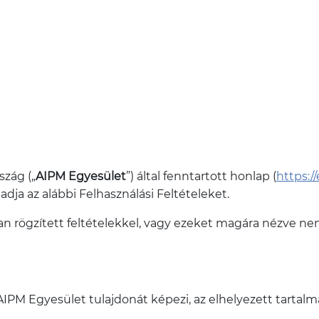
zág („
AIPM Egyesület
”) által fenntartott honlap (
https:/
gadja az alábbi Felhasználási Feltételeket.
 rögzített feltételekkel, vagy ezeket magára nézve ne
PM Egyesület tulajdonát képezi, az elhelyezett tartalmak