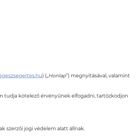
/egeszsegertes.hu
) („
Honlap
”) megnyitásával, valamint
m tudja kötelező érvényűnek elfogadni, tartózkodjon
 szerzői jogi védelem alatt állnak.