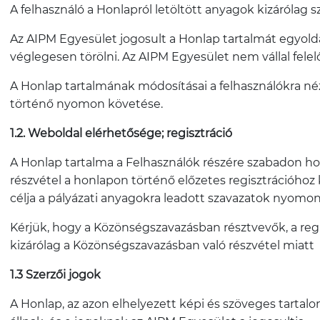
A felhasználó a Honlapról letöltött anyagok kizárólag 
Az AIPM Egyesület jogosult a Honlap tartalmát egyolda
véglegesen törölni. Az AIPM Egyesület nem vállal fele
A Honlap tartalmának módosításai a felhasználókra néz
történő nyomon követése.
1.2. Weboldal elérhetősége; regisztráció
A Honlap tartalma a Felhasználók részére szabadon ho
részvétel a honlapon történő előzetes regisztrációhoz 
célja a pályázati anyagokra leadott szavazatok nyomon
Kérjük, hogy a Közönségszavazásban résztvevők, a regi
kizárólag a Közönségszavazásban való részvétel miatt
1.3 Szerzői jogok
A Honlap, az azon elhelyezett képi és szöveges tartalom