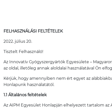
FELHASZNÁLÁSI FELTÉTELEK
2022. július 20.
Tisztelt Felhasználó!
Az Innovatív Gyógyszergyártók Egyesülete – Magyarors
az oldal, illetőleg annak aloldalai használatával Ön elfo
Kérjük, hogy amennyiben nem ért egyet az alábbiakban
Honlapunk használatától.
1.1 Általános feltételek
Az AIPM Egyesület Honlapján elhelyezett tartalom az AI