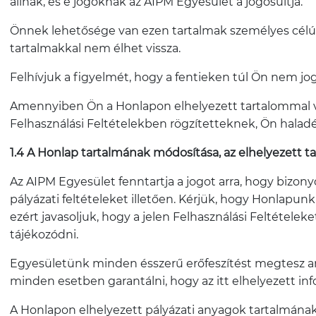
állnak, és e jogoknak az AIPM Egyesület a jogosultja.
Önnek lehetősége van ezen tartalmak személyes célú 
tartalmakkal nem élhet vissza.
Felhívjuk a figyelmét, hogy a fentieken túl Ön nem jo
Amennyiben Ön a Honlapon elhelyezett tartalommal viss
Felhasználási Feltételekben rögzítetteknek, Ön haladé
1.4 A Honlap tartalmának módosítása, az elhelyezett
Az AIPM Egyesület fenntartja a jogot arra, hogy bizony
pályázati feltételeket illetően. Kérjük, hogy Honlap
ezért javasoljuk, hogy a jelen Felhasználási Feltétele
tájékozódni.
Egyesületünk minden ésszerű erőfeszítést megtesz a
minden esetben garantálni, hogy az itt elhelyezett inf
A Honlapon elhelyezett pályázati anyagok tartalmának