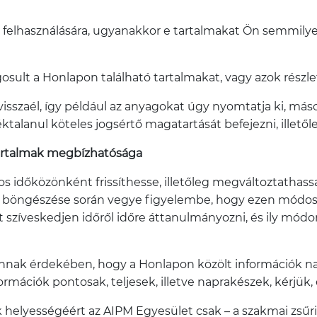
felhasználására, ugyanakkor e tartalmakat Ön semmilye
gosult a Honlapon található tartalmakat, vagy azok részl
zaél, így például az anyagokat úgy nyomtatja ki, másolj
ktalanul köteles jogsértő magatartását befejezni, illet
 tartalmak megbízhatósága
os időközönként frissíthesse, illetőleg megváltoztathassa
unk böngészése során vegye figyelembe, hogy ezen módosí
ket szíveskedjen időről időre áttanulmányozni, és ily mó
nnak érdekében, hogy a Honlapon közölt információk n
ormációk pontosak, teljesek, illetve naprakészek, kérjük,
 helyességéért az AIPM Egyesület csak – a szakmai zsűri