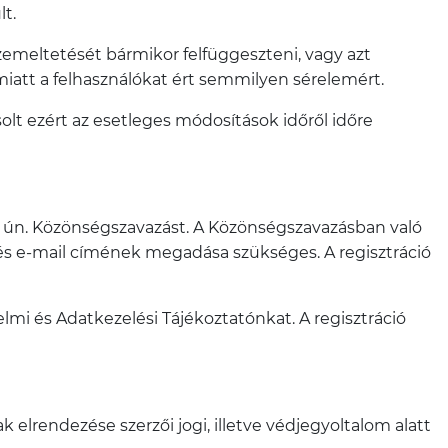
t.
zemeltetését bármikor felfüggeszteni, vagy azt
miatt a felhasználókat ért semmilyen sérelemért.
olt ezért az esetleges módosítások időről időre
t ún. Közönségszavazást. A Közönségszavazásban való
k és e-mail címének megadása szükséges. A regisztráció
lmi és Adatkezelési Tájékoztatónkat. A regisztráció
k elrendezése szerzői jogi, illetve védjegyoltalom alatt