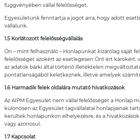
függvényében vállal felelősséget.
Egyesületünk fenntartja a jogot arra, hogy adott ese
vállalunk.
1.5 Korlátozott felelősségvállalás
Ön – mint felhasználó – Honlapunkat kizárólag saját f
felelősséget azokért az esetlegesen Önt ért károkér
az adatok bárki által történő illetéktelen megváltoztatá
pontatlanságából keletkeznek, illetve amelyek számít
1.6 Harmadik felek oldalára mutató hivatkozások
Az AIPM Egyesület nem vállal felelősséget a Honlap más
különösen az Egyesület tagvállalatai honlapjainak tar
kerültek honlapunkon elhelyezésre, és a hivatkozások
vagy azonosul.
1.7 Kapcsolat