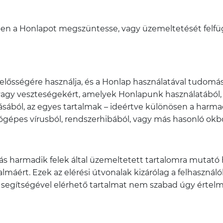
tben a Honlapot megszüntesse, vagy üzemeltetését felfü
elelősségére használja, és a Honlap használatával tudomá
t, vagy veszteségekért, amelyek Honlapunk használatáb
sából, az egyes tartalmak – ideértve különösen a harmadik
ógépes vírusból, rendszerhibából, vagy más hasonló okb
 harmadik felek által üzemeltetett tartalomra mutató hiv
talmáért. Ezek az elérési útvonalak kizárólag a felhaszn
 segítségével elérhető tartalmat nem szabad úgy értelm