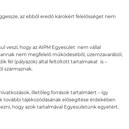
ggessze, az ebből eredő károkért felelősséget nem
sul veszi, hogy az AIPM Egyesület nem vállal
ól, annak nem megfelelő működéséből, üzemzavarából,
 fél (pályázók) által feltöltött tartalmakat is –
ól származnak.
atkozások, illetőleg források tartalmáért – így
álók további tájékozódásának elősegítése érdekében
ezni, hogy azok tartalmával Egyesületünk egyetért,