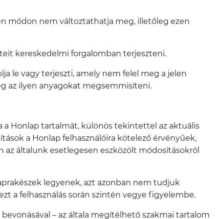
n módon nem változtathatja meg, illetőleg ezen
eteit kereskedelmi forgalomban terjeszteni.
a le vagy terjeszti, amely nem felel meg a jelen
őleg az ilyen anyagokat megsemmisíteni.
 a Honlap tartalmát, különös tekintettel az aktuális
tások a Honlap felhasználóira kötelező érvényűek,
don az általunk esetlegesen eszközölt módosításokról
aprakészek legyenek, azt azonban nem tudjuk
 ezt a felhasználás során szintén vegye figyelembe.
 bevonásával – az általa megítélhető szakmai tartalom