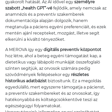
gyakorolt hatását. Az AI idővel egy
személyre
szabott „health GPT”-vé
fejlődik, amely nemcsak az
anamnézis és a preventív szakemberek
dokumentációja alapján dolgozik, hanem
megtanulja a páciens egyéni preferenciáit, és ezek
mentén ajánl recepteket, mozgást, illetve segít
elkerülni a kiváltó tényezőket.
A MEROVA így egy
digitális preventív központot
hoz létre, ahol a beteg egyéni támogatást kap, a
dietetikus vagy lábápoló munkáját összefoglaló
szinten segítjük, az orvosok számára pedig
szövődmények fellépésekor egy
részletes
historikus adatbázist
biztosítunk. Ez a megoldás
egyedülálló, mert egyszerre támogatja a pácienst,
a preventív szakembereket és az orvosokat, így
hatékonyabbá és költségcsökkentővé teszi az
egészségügyi folyamatokat.