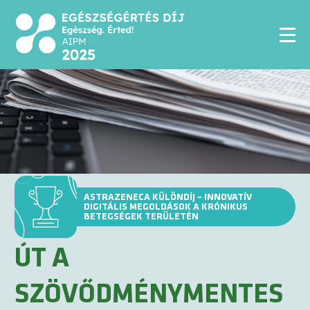
ASTRAZENECA KÜLÖNDÍJ – INNOVATÍV
DIGITÁLIS MEGOLDÁSOK A KRÓNIKUS
BETEGSÉGEK TERÜLETÉN
ÚT A
SZÖVŐDMÉNYMENTES