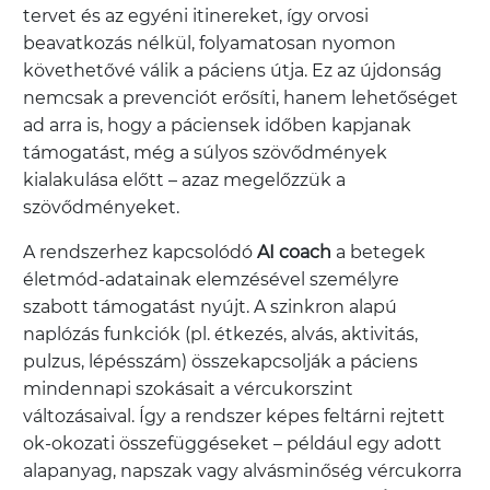
tervet és az egyéni itinereket, így orvosi
beavatkozás nélkül, folyamatosan nyomon
követhetővé válik a páciens útja. Ez az újdonság
nemcsak a prevenciót erősíti, hanem lehetőséget
ad arra is, hogy a páciensek időben kapjanak
támogatást, még a súlyos szövődmények
kialakulása előtt – azaz megelőzzük a
szövődményeket.
A rendszerhez kapcsolódó
AI coach
a betegek
életmód-adatainak elemzésével személyre
szabott támogatást nyújt. A szinkron alapú
naplózás funkciók (pl. étkezés, alvás, aktivitás,
pulzus, lépésszám) összekapcsolják a páciens
mindennapi szokásait a vércukorszint
változásaival. Így a rendszer képes feltárni rejtett
ok-okozati összefüggéseket – például egy adott
alapanyag, napszak vagy alvásminőség vércukorra