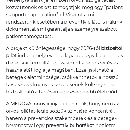
Versenytársaink jellemzően orvosi szolgáltatást
közvetítenek és ezt támogatják meg egy “patient
supporter application”-el. Viszont a mi
rendszerünk esetében a preventív ellátó is nálunk
dokumentál, ami garantálja a személyre szabott
patient támogatást.
A projekt különlegessége, hogy 2026-tól
biztosítói
pilot
indul, amely évente legalább egy lábápolói és
dietetikai konzultációt, valamint a rendszer éves
használatát foglalja magában. Ezzel javítható a
betegek életminősége, csökkenthetők a hosszú
távú szövődmények kezelésének költségei, és
biztosítható a tartósan egészségesebb életmód.
A MEROVA innovációja abban rejlik, hogy nem az
orvosi ellátás legfelső,szűk szintjére koncentrál,
hanem a prevenciós szakemberek és a betegek
bevonásával egy
preventív buborékot
hoz létre,