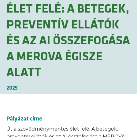
ÉLET FELÉ: A BETEGEK,
PREVENTÍV ELLÁTÓK
ÉS AZ AI ÖSSZEFOGÁSA
A MEROVA ÉGISZE
ALATT
2025
Pályázat címe
Út a szövődménymentes élet felé: A betegek,
preventív ellátók és az AI összefogása a MEROVA