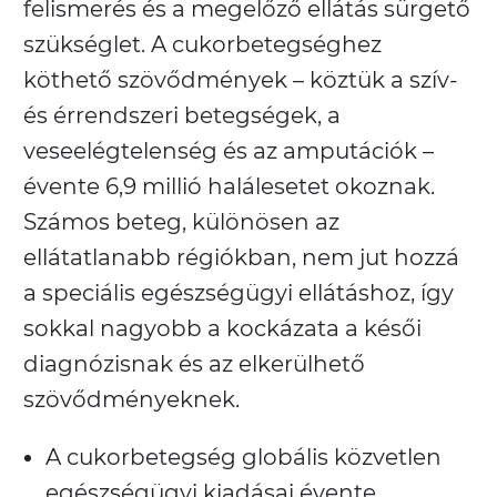
felismerés és a megelőző ellátás sürgető
szükséglet. A cukorbetegséghez
köthető szövődmények – köztük a szív-
és érrendszeri betegségek, a
veseelégtelenség és az amputációk –
évente 6,9 millió halálesetet okoznak.
Számos beteg, különösen az
ellátatlanabb régiókban, nem jut hozzá
a speciális egészségügyi ellátáshoz, így
sokkal nagyobb a kockázata a késői
diagnózisnak és az elkerülhető
szövődményeknek.
A cukorbetegség globális közvetlen
egészségügyi kiadásai évente