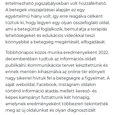
értelmezhető jogszabályokban volt hozzáférhető.
A betegek visszajelzései alapján ez egy
egyértelmű hiány volt, így erre reagálva célként
tűztük ki, hogy legyen egy olyan összefoglaló oldal,
ami a betegúttal foglalkozik, bemutatja a terápiás
lehetőségeket és edukációs videókkal teszi
könnyebbé a betegség megértését, elfogadását.
Többhónapos közös munka eredményeként 2022.
decemberében tudtuk az információs oldalt
publikálni. Kommunikációs tervet készítettünk és
ennek mentén kihasználva az online tér előnyeit
nagy sikerrel hívtuk fel a betegségre a figyelmet. A
saját weboldal, Facebook, Instagram oldalon
történő információ átadás mellett kereső- és
képes kampányt futtattunk két hónapig,
amelynek eredményeként többezren tekintették
meg az új oldalunkat és olyan diagnosztizált