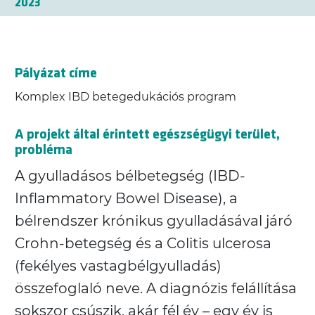
2023
Pályázat címe
Komplex IBD betegedukációs program
A projekt által érintett egészségügyi terület,
probléma
A gyulladásos bélbetegség (IBD-
Inflammatory Bowel Disease), a
bélrendszer krónikus gyulladásával járó
Crohn-betegség és a Colitis ulcerosa
(fekélyes vastagbélgyulladás)
összefoglaló neve. A diagnózis felállítása
sokszor csúszik, akár fél év – egy év is