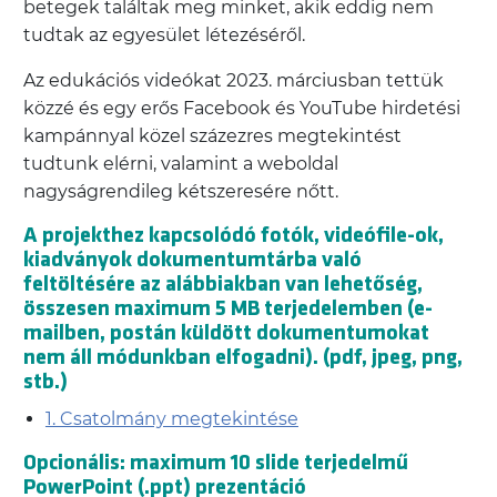
betegek találtak meg minket, akik eddig nem
tudtak az egyesület létezéséről.
Az edukációs videókat 2023. márciusban tettük
közzé és egy erős Facebook és YouTube hirdetési
kampánnyal közel százezres megtekintést
tudtunk elérni, valamint a weboldal
nagyságrendileg kétszeresére nőtt.
A projekthez kapcsolódó fotók, videófile-ok,
kiadványok dokumentumtárba való
feltöltésére az alábbiakban van lehetőség,
összesen maximum 5 MB terjedelemben (e-
mailben, postán küldött dokumentumokat
nem áll módunkban elfogadni). (pdf, jpeg, png,
stb.)
1. Csatolmány megtekintése
Opcionális: maximum 10 slide terjedelmű
PowerPoint (.ppt) prezentáció