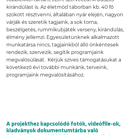
kirándúlást is. Az életmód táborban kb. 40 fő
szokott résztvenni, általában nyár elején, nagyon
várják és szeretik tagjaink, a sok torna,
beszélgetés, rummikubjáték verseny, kirándúlás,
élmény jellemzi. Egyesületünknek alkalmazott
munkatársa nincs, tagjainkból álló önkéntesek
rendezik, szervezik, segítik programjaink
megvalósúlását. Kérjük szíves támogatásukat a
következő évi további munkánk, terveink,
programjaink megvalósításához.
A projekthez kapcsolódó fotók, videófile-ok,
kiadványok dokumentumtárba való