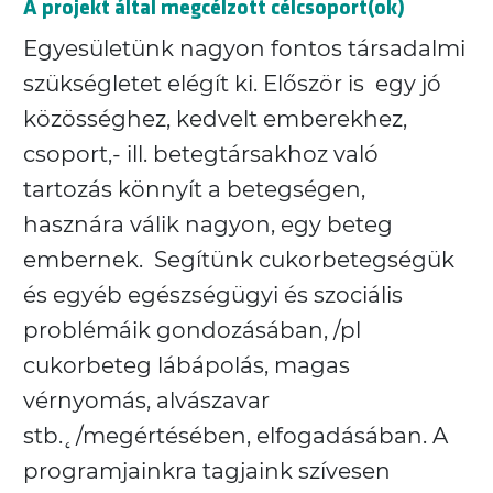
A projekt által megcélzott célcsoport(ok)
Egyesületünk nagyon fontos társadalmi
szükségletet elégít ki. Először is egy jó
közösséghez, kedvelt emberekhez,
csoport,- ill. betegtársakhoz való
tartozás könnyít a betegségen,
hasznára válik nagyon, egy beteg
embernek. Segítünk cukorbetegségük
és egyéb egészségügyi és szociális
problémáik gondozásában, /pl
cukorbeteg lábápolás, magas
vérnyomás, alvászavar
stb.˛/megértésében, elfogadásában. A
programjainkra tagjaink szívesen