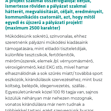
A projekt szakmai összefoglalója: kérjük,
ismertesse röviden a pályázat szakmai
hátterét, megvalósítását, céljait, eredményeit,
kommunikációs csatornáit, azt, hogy mitől
egyedi és újszerű a pályázati projekt!
(maximum 2500 karakter)
Működésünk sokrétű, színvonalas, ehhez
szeretnénk pályázni működési kiadásaink
támogatására, mint előadói tiszteletdíjak,
különféle tesztcsíkok, fertőtlenítők,
mérőműszerek, elemek /pl. vérnyomásmérő,
véroxigénmérő, kézi EKG stb, mivel hamar
elhasználódnak a sok szűrés miatt/ továbbá sport
eszközök, kirándúlások szervezéséhez, mint busz
költség, belépők, idegenvezetés, szállás .
Egyesületünknek közel 100 fő tagja van, sajnos
közülük néhányan már nehezen mozognak,
vonatos kírándúlásra már nem tudnak a
többiekkel tartani, ezért szerveezünk buszos