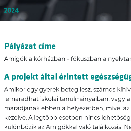
2024
Pályázat címe
Amigók a kórházban - fókuszban a nyelvtanu
A projekt által érintett egészségü
Amikor egy gyerek beteg lesz, számos kihívás
lemaradhat iskolai tanulmányaiban, vagy a
maradjanak ebben a helyezetben, mivel az eg
kezelve. A legtöbb esetben nincs lehetősé
különbözik az Amigókkal való találkozás. N