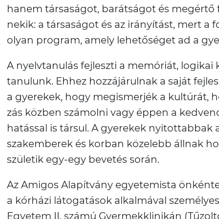
hanem társaságot, barátságot és megértő fi
nekik: a társaságot és az irányítást, mert 
olyan program, amely lehetőséget ad a gye
A nyelvtanulás fejleszti a memóriát, logi
tanulunk. Ehhez hozzájárulnak a saját fejle
a gyerekek, hogy megismerjék a kultúrát, h
zás közben számolni vagy éppen a kedvenc f
hatással is társul. A gyerekek nyitottabb
szakemberek és korban közelebb állnak hoz
születik egy-egy bevetés során.
Az Amigos Alapítvány egyetemista önkéntese
a kórházi látogatások alkalmával személyes
Egyetem II. számú Gyermekklinikán (Tűzoltó