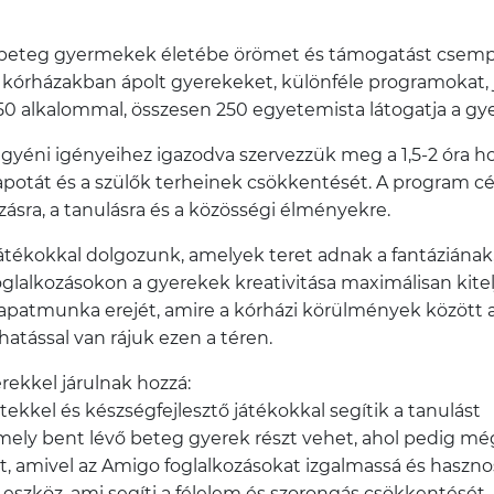
 a beteg gyermekek életébe örömet és támogatást csempé
 kórházakban ápolt gyerekeket, különféle programokat, j
 50 alkalommal, összesen 250 egyetemista látogatja a gy
egyéni igényeihez igazodva szervezzük meg a 1,5-2 óra h
apotát és a szülők terheinek csökkentését. A program cé
sra, a tanulásra és a közösségi élményekre.
ékokkal dolgozunk, amelyek teret adnak a fantáziának, a
lalkozásokon a gyerekek kreativitása maximálisan kitel
apatmunka erejét, amire a kórházi körülmények között 
atással van rájuk ezen a téren.
ekkel járulnak hozzá:
ekkel és készségfejlesztő játékokkal segítik a tanulást
rmely bent lévő beteg gyerek részt vehet, ahol pedig m
ivel az Amigo foglalkozásokat izgalmassá és hasznoss
szköz, ami segíti a félelem és szorongás csökkentését.