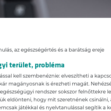
lás, az egészségértés és a barátság ereje
gyi terület, probléma
sal kell szembenéznie: elveszítheti a kapcsola
kár magányosnak is érezheti magát. Nehézsé
észségügyi rendszer sokszor felnőttekre lett 
gük eldönteni, hogy mit szeretnének csináln
emcsak játékkal és nyelvtanulással segítik a