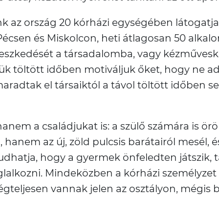
 az ország 20 kórházi egységében látogatja
sen és Miskolcon, heti átlagosan 50 alkalom
lleszkedését a társadalomba, vagy kézműveske
ük töltött időben motiváljuk őket, hogy ne ad
radtak el társaiktól a távol töltött időben s
anem a családjukat is: a szülő számára is ör
 hanem az új, zöld pulcsis barátairól mesél, é
udhatja, hogy a gyermek önfeledten játszik, t
glalkozni. Mindeközben a kórházi személyzet
ségteljesen vannak jelen az osztályon, mégis