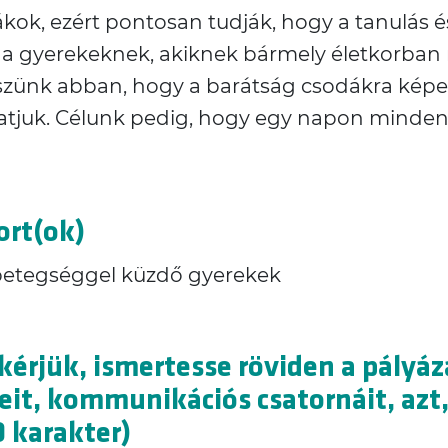
iákok, ezért pontosan tudják, hogy a tanulás 
ei a gyerekeknek, akiknek bármely életkorban
iszünk abban, hogy a barátság csodákra képe
hatjuk. Célunk pedig, hogy egy napon minden
ort(ok)
betegséggel küzdő gyerekek
 kérjük, ismertesse röviden a pályá
eit, kommunikációs csatornáit, azt,
 karakter)