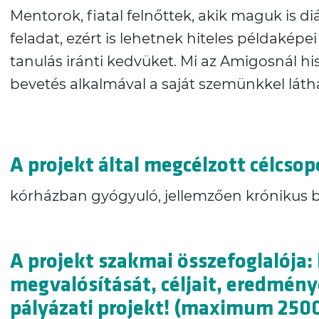
Mentorok, fiatal felnőttek, akik maguk is d
feladat, ezért is lehetnek hiteles példakép
tanulás iránti kedvüket. Mi az Amigosnál h
bevetés alkalmával a saját szemünkkel lát
A projekt által megcélzott célcsop
kórházban gyógyuló, jellemzően krónikus 
A projekt szakmai összefoglalója:
megvalósítását, céljait, eredmény
pályázati projekt! (maximum 2500