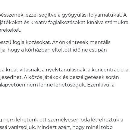
sszenek, ezzel segítve a gyógyulási folyamatukat. A
átékokat és kreatív foglalkozásokat kínálva számukra.
erekeket.
osszú foglalkozásokat. Az önkéntesek mentális
lja, hogy a kórházban eltöltött idő ne csupán
 kreativitásnak, a nyelvtanulásnak, a koncentráció, a
jesedhet. A közös játékok és beszélgetések során
alapvetően nem lenne lehetőségük. Ezenkívül a
ég nem lehetünk ott személyesen oda létrehoztuk a
á varázsoljuk. Mindezt azért, hogy minél több