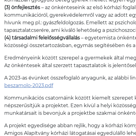
(3) önfejlesztés
– az önkénteseink az első kórházi fogl
kommunikációról, gyerekvédelemről vagy az adott eg
hívunk meg pl.: gyászfeldolgozás. Emellett az pszichol
tapasztalatcserére, ami kiváló lehetőség a pszichoszoci
(4) társadalmi felelősségvállalás
– egyetemista önkéntes
közösségi összetartozásban, egymás segítésében és a 
Eredményeink között szerepel a gyermekek által megél
Az önkéntesek által szerzett tapasztalatok is jelentőse
A 2023-as évünket összefoglaló anyagunk, az alábbi li
beszamolo-2023.pdf
Kommunikációs csatornáink között kiemelt szerepet k
népszerűsítjük a projektet. Ezen kívül a helyi közöss
munkatársait is bevonjuk a projektbe szakmai önkéntes
A projekt egyedisége abban rejlik, hogy a kórházi körny
Amigos Alapítvány kórházi látogatásai egyedülálló le