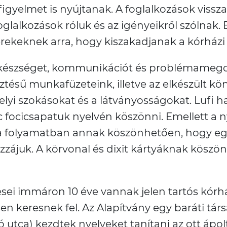
gyelmet is nyújtanak. A foglalkozások vissza
a foglalkozások róluk és az igényeikről szóln
rekeknek arra, hogy kiszakadjanak a kórházi
kai készséget, kommunikációt és problémameg
sztésű munkafüzeteink, illetve az elkészült k
elyi szokásokat és a látványosságokat. Lufi 
ocicsapatuk nyelvén köszönni. Emellett a ny
ak a folyamatban annak köszönhetően, hogy eg
zájuk. A körvonal és dixit kártyáknak köszö
i immáron 10 éve vannak jelen tartós kórház
en keresnek fel. Az Alapítvány egy baráti tár
 utca) kezdtek nyelveket tanítani az ott ápo