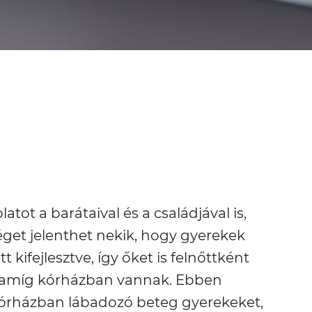
tot a barátaival és a családjával is,
get jelenthet nekik, hogy gyerekek
kifejlesztve, így őket is felnőttként
i, amíg kórházban vannak. Ebben
 kórházban lábadozó beteg gyerekeket,