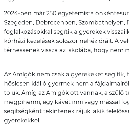
2024-ben már 250 egyetemista önkéntesünk
Szegeden, Debrecenben, Szombathelyen, Péc
foglalkozásokkal segítik a gyerekek visszai
kórházi kezelések sokszor nehéz óráit. A vel
térhessenek vissza az iskolába, hogy nem ma
Az Amigók nem csak a gyerekeket segítik, h
hősiesen kiálló gyermek nem a fájdalmairól,
tőlük. Amíg az Amigók ott vannak, a szülő t
megpihenni, egy kávét inni vagy mással fo
segítségként tekintenek rájuk, akik felelős
gyerekekkel.