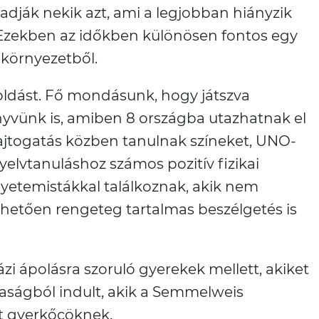
adják nekik azt, ami a legjobban hiányzik
ak. Ezekben az időkben különösen fontos egy
 környezetből.
oldást. Fő mondásunk, hogy játszva
önyvünk is, amiben 8 országba utazhatnak el
hajtogatás közben tanulnak színeket, UNO-
elvtanuláshoz számos pozitív fizikai
yetemistákkal találkoznak, akik nem
nhetően rengeteg tartalmas beszélgetés is
i ápolásra szoruló gyerekek mellett, akiket
saságból indult, akik a Semmelweis
lt gyerkőcöknek.