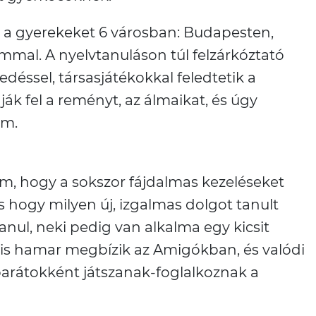
 a gyerekeket 6 városban: Budapesten,
mal. A nyelvtanuláson túl felzárkóztató
déssel, társasjátékokkal feledtetik a
ják fel a reményt, az álmaikat, és úgy
em.
öm, hogy a sokszor fájdalmas kezeléseket
s hogy milyen új, izgalmas dolgot tanult
anul, neki pedig van alkalma egy kicsit
 is hamar megbízik az Amigókban, és valódi
 barátokként játszanak-foglalkoznak a