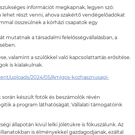
n szükséges információt megkapnak, legyen szó:
lehet részt venni, ahova szakértő vendégelőadókat
alommal összeülnek a kórházi csapatok egy
 mutatnak a társadalmi felelősségvállalásban, a
ésében.
 valamint a szülőkkel való kapcsolattartás erősítése.
gok is kialakulnak.
tent/uploads/2024/05/Amigos-kozhasznusagi-
 során készült fotók és beszámolók révén
gítik a program láthatóságát. Vállalati támogatóink
gi állapotán kívül lelki jólétükre is fókuszálunk. Az
illanatokban is élményekkel gazdagodjanak, ezáltal