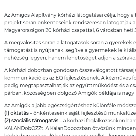
Az Amigos Alapítvány kórházi látogatásai célja, hogy
projekt során önkénteseink rendszeresen látogatják a
Magyarországon 20 kórházi csapattal, 6 városban heti
A megvalósítás során a látogatások során a gyerekek 
támogatást is nyújtanak, segítve a gyermekek lelki áll
nehézség legyen, hanem lehetőséget adjon a szórakozá
A kórházi dobozban gondosan összeválogatott társasját
kommunikáció és az EQ fejlesztésének. A kézműves fog
pedig megtapasztalhatják az együttműködést és a cs
párban, közösségben dolgozó Amigók példája is nagy h
Az Amigók a jobb egészségértéshez különféle módszer
(1) oktatás
– önkénteseink saját fejlesztésű munkafüzet
(2) szociális támogatás
– a kórházi foglalkozásokon bá
KALANDobOZZt. A KalanDobozzban ötvözünk mindent, am
kórházban gyógyuló beteg gyerek mellett legyen egy e