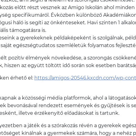
alkozás előtt részt vesznek az Amigo Iskolán ahol minde
ység specifikumáról. Évközben különböző Akadémiákon 
ógusi háló is segíti az önkénteseket. Havi szinten 1 alk
ális támogatásra is.
eink a gyerekeknek példaképeként is szolgálnak, példát
saját egészségtudatos szemléletük folyamatos fejleszt
t pozitív élmények növekedése, a szorongás csökkenése,
k, hiszen az együtt töltött idő során sok esetben barátsá
nken érhető el:
https://amigos-20546.kxcdn.com/wp-con
apnak a közösségi média platformok, ahol a látogatások
égek bevonásával rendezett események és gyűjtések is se
ként, illetve érzékenyítő előadásokat is tartunk.
ezetben a játék és a szórakozás révén a gyerekek egészsé
hetőséget kínálnak a gyermekek számára, hogy a nehéz p