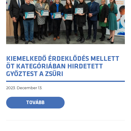
KIEMELKEDŐ ÉRDEKLŐDÉS MELLETT
ÖT KATEGÓRIÁBAN HIRDETETT
GYŐZTEST A ZSŰRI
2023. December 13.
TOVÁBB