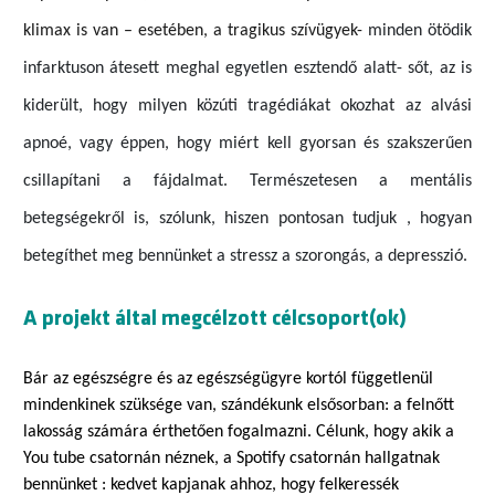
klimax is van – esetében,
a
tragikus szívügyek-
minden ötödik
infarktuson átesett meghal egyetlen esztendő alatt-
sőt,
az is
kiderül
t
, hogy milyen közúti tragédiákat okozhat az alvási
apnoé,
vagy éppen, hogy miért kell gyorsan és szakszerűen
csillapítani a fájdalmat.
Természetesen a mentális
betegségekről is, szólunk,
h
iszen pontosan tudjuk , hogyan
betegíthet meg bennünket a stressz a szorongás, a depresszió.
A projekt által megcélzott célcsoport(ok)
Bár az egészségre és az egészségügyre kortól függetlenül
mindenkinek szüksége van, szándékunk elsősorban: a felnőtt
lakosság számára érthetően fogalmazni. Célunk, hogy akik a
You tube csatornán néznek, a Spotify csatornán hallgatnak
bennünket : kedvet kapjanak ahhoz, hogy felkeressék