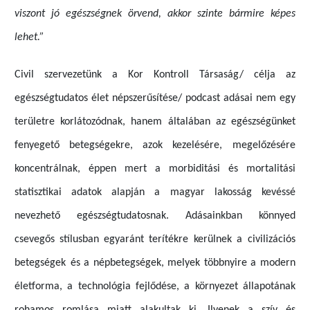
viszont jó egészségnek örvend, akkor szinte bármire képes
lehet.”
Civil szervezetünk a Kor Kontroll Társaság/
célja az
egészségtudatos élet népszerűsítése/
p
odcast adásai nem egy
területre
korlátozódnak,
hanem általában az egészségünket
fenyegető betegségekre, azok
kezelésé
re,
megelőzésére
koncentrálnak,
éppen mert a
morbiditási és mortalitási
statisztikai adatok alapján a
magyar lakosság kevéssé
nevezhető
egészségtudatos
nak.
Adásainkban könnyed
csevegős stílusban egyaránt terítékre kerülnek a
civilizációs
betegségek
és
a
népbetegségek,
melyek többnyire a
modern
életforma
, a technológia fejlődése,
a környezet állapotának
rohamos romlása
miatt alakultak ki.
Ilyen
ek
a szív és