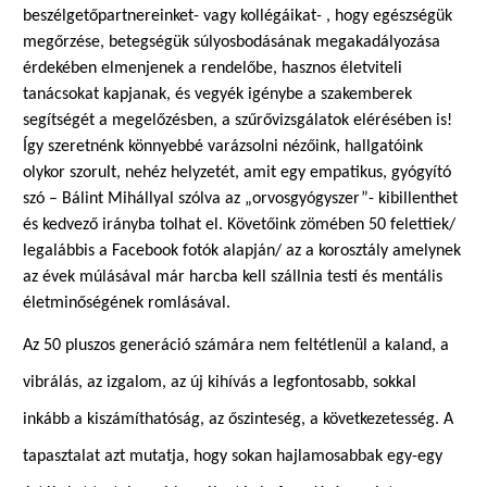
beszélgetőpartnereinket- vagy kollégáikat- , hogy egészségük
megőrzése, betegségük súlyosbodásának megakadályozása
érdekében elmenjenek a rendelőbe, hasznos életviteli
tanácsokat kapjanak, és vegyék igénybe a szakemberek
segítségét a megelőzésben, a szűrővizsgálatok elérésében is!
Így szeretnénk könnyebbé varázsolni nézőink, hallgatóink
olykor szorult, nehéz helyzetét, amit egy empatikus, gyógyító
szó – Bálint Mihállyal szólva az „orvosgyógyszer”- kibillenthet
és kedvező irányba tolhat el. Követőink zömében 50 felettiek/
legalábbis a Facebook fotók alapján/ az a korosztály amelynek
az évek múlásával már harcba kell szállnia testi és mentális
életminőségének romlásával.
Az 50 pluszos generáció számára nem feltétlenül a kaland, a
vibrálás, az izgalom, az új kihívás a legfontosabb, sokkal
inkább a kiszámíthatóság, az őszinteség, a következetesség. A
tapasztalat azt mutatja, hogy sokan hajlamosabbak egy-egy