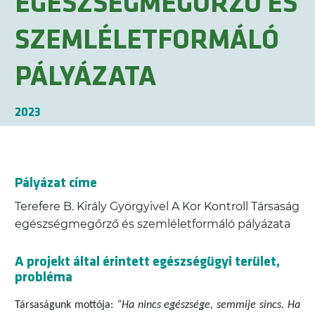
EGÉSZSÉGMEGŐRZŐ ÉS
SZEMLÉLETFORMÁLÓ
PÁLYÁZATA
2023
Pályázat címe
Terefere B. Király Györgyivel A Kor Kontroll Társaság
egészségmegőrző és szemléletformáló pályázata
A projekt által érintett egészségügyi terület,
probléma
T
ársaságunk mottója:
“Ha nincs egészsége, semmije sincs. Ha