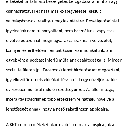
értékeket tartalmazó beszélgetés befogadására,mint a nagy
csinnadrattával és hatalmas költségvetéssel készült
valóságshow-ok, reality-k megtekintésére. Beszélgetéseinket
igyekszünk nem túlbonyolítani, nem használunk- vagy csak
elvétve és azonnal megmagyarázva szakmai nyelvezetet,
könnyen és érthetően , empatikusan kommunikálunk, ami
egyébként a podcast interjú műfajának sajátossága is. Minden
social felületen (pl. Facebook) lehet hirdetéseket megosztani,
így elkezdtünk reels videókat készíteni, hogy növeljük az idei
év közepén nulláról induló nézettségünket. Az álló, mozgó,
interaktív rövidfilmek több érzékszervre hatnak, növelve a
lehetőségét annak, hogy a néző rákattintson az oldalra.
A KKT nem termékeket akar eladni, nem arra inspiráljuk a