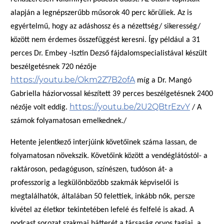
alapján a legnépszerűbb műsorok 40 perc körüliek. Az is
egyértelmű, hogy az adáshossz és a nézettség/ sikeresség/
között nem érdemes összefüggést keresni. Így például a 31
perces Dr. Embey -Isztin Dezső fájdalomspecialistával készült
beszélgetésnek 720 nézője
https://youtu.be/Okm2Z7B2ofA
míg a Dr. Mangó
Gabriella háziorvossal készített 39 perces beszélgetésnek 2400
https://youtu.be/2U2QBtrEzvY
nézője volt eddig.
/ A
számok folyamatosan emelkednek./
Hetente jelentkező interjúink követőinek száma lassan, de
folyamatosan növekszik. Követőink között a vendéglátóstól- a
raktároson, pedagóguson, színészen, tudóson át- a
professzorig a legkülönbözőbb szakmák képviselői is
megtalálhatók, általában 50 felettiek, inkább nők, persze
kivétel az életkor tekintetében lefelé és felfelé is akad. A
podcast sorozat szakmai hátterét a társaság orvos tagjai, a