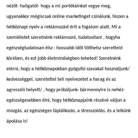
nézőt- hallgatót- hogy a mi portékáinkat vegye meg,
ugyanakkor mégiscsak online marketinget csinálunk, hiszen a
hétköznapi nyelv a reklámozást érti a fogalom alatt. Mi a
szemléletet szeretnénk reklámozni, tudatosítani , hogyha
egészségtudatosan élsz : hosszabb időt tölthetsz szeretteid
körében, és ezt jobb életminőségben teheted! Szeretnénk
elérni, hogy a hétköznapokban gyógyító szavakat használjunk/
kedvességgel, szeretettel teli nyelvezetet a harag és az
agresszió helyett/ , hogy próbáljunk- bármennyire is nehéz-
egészségesebben élni, hogy hétköznapjaink részévé váljon a
mozgás, az egészséges táplálkozás, a stresszoldás, és a lelkünk
ápolása is!