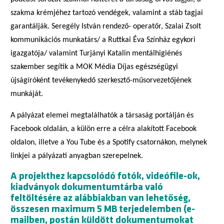
szakma krémjéhez tartozó vendégek, valamint a stáb tagjai
garantálják. Seregély István rendező- operatőr, Szalai Zsolt
kommunikációs munkatárs/ a Ruttkai Éva Színház egykori
igazgatója/ valamint Turjányi Katalin mentálhigiénés
szakember segítik a MOK Média Díjas egészségügyi
újságíróként tevékenykedő szerkesztő-műsorvezetőjének
munkáját.
A pályázat elemei megtalálhatók a társaság portálján és
Facebook oldalán, a külön erre a célra alakított Facebook
oldalon, illetve a You Tube és a Spotify csatornákon, melynek
linkjei a pályázati anyagban szerepelnek.
A projekthez kapcsolódó fotók, videófile-ok,
kiadványok dokumentumtárba való
feltöltésére az alábbiakban van lehetőség,
összesen maximum 5 MB terjedelemben (e-
mailben, postán küldött dokumentumokat