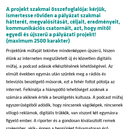
A projekt szakmai összefoglalója: kérjük,
ismertesse röviden a pályázat szakmai
hátterét, megvalósítását, céljait, eredményeit,
kommunikációs csatornáit, azt, hogy mitől
egyedi és újszerű a pályázati projekt!
(maximum 2500 karakter)
P
rojektünk
m
űfaját tekintve mindenképpen
újszerű,
hiszen
él
ünk
az interneten megszületett új és közvetlen digitális
műfaj, a podcast adások elkészítésének lehetőségével. Az
elmúlt években
e
gymás után szűn
t
ek meg a rádiós és
televíziós beszélgető műsorok,
ezt a fehér foltot pótolja
az
internet.
F
elkíná
l
ja
a
hiánypótló lehetőséget azok
nak a
számára akiknek
érték a beszélgetés kultusza. A
podcast műfaj
egyszerűség
éből adódik, hogy
nincs
e
nek vágóképek, nincs
enek
villogó reklámok, digitális trükkök, van viszont két egymásra
figyelő ember.
A riporter és a gondosan kiválasztott remek
szakember,
a
ki
k
– éppen a bennünket foly
a
matosan érő