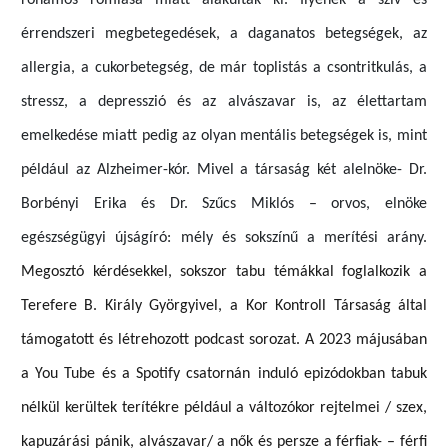
érrendszeri megbetegedések, a daganatos betegségek, az
allergia, a cukorbetegség, de már toplistás a csontritkulás, a
stressz, a depresszió és az alvászavar is,
az
élettartam
emelkedése miatt
pedig
a
z olyan
mentális betegségek is,
mint
például az Alzheimer-kór.
Mivel a társaság két alelnöke- Dr.
Borbényi Erika és Dr. Szűcs Miklós – orvos, elnöke
egészségügyi újságíró:
mély és sokszínű a merítési arány.
Megosztó kérdésekkel, sokszor tabu témákkal foglalkoz
ik
a
Terefere B. Király Györgyivel, a
Kor Kontroll Társaság által
támogatott és létrehozott podcast sorozat. A
2023
május
á
ban
a You Tube
és a
S
potify
csatornán
induló epizódokban tabuk
nélkül kerültek terítékre például a
változókor rejtelmei /
szex,
kapuzárási pánik, alvászavar/
a nők és persze a férfiak- – férfi