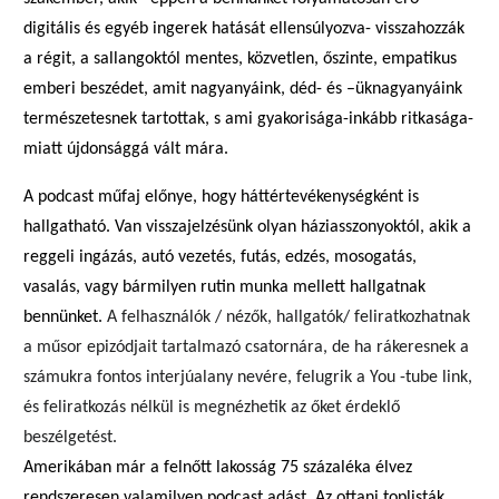
digitális és egyéb ingerek hatását ellensúlyozva- visszahozzák
a régit, a sal
l
angoktól mentes,
közvetlen,
őszinte, empatikus
emberi beszédet, amit nagyanyáink, dé
d-
és –
üknagyanyá
ink
természe
te
snek tartottak, s ami gyakorisága-inkább ritkasága-
miatt újdonsággá vál
t
mára.
A podcast műfaj előnye, hogy háttértevékenységként is
hallgatható. Van visszajelzésünk olyan háziasszonyoktól, akik a
reggeli ingázás, autó vezetés, futás, edzés, mosogatás,
vasalás, vagy bármilyen rutin munka mellett hallgatnak
bennünket.
A
felhasználók /
nézők, hallgatók/
feliratkozhatnak
a műsor epizódjait tartalmazó csatornára,
de
ha rákeresnek a
számukra fontos interjúalany nevére, felugrik a You -tube link,
és feliratkozás nélkül is megnézhetik
a
z őket érdeklő
beszélgetést.
Amerikában már a felnőtt lakosság 75 százaléka élvez
rendszeresen valamilyen podcast adást. Az ottani toplisták