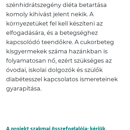
szénhidrátszegény diéta betartása
komoly kihívást jelent nekik. A
környezetüket fel kell készíteni az
elfogadására, és a betegséghez
kapcsolódó teendőkre. A cukorbeteg
kisgyermekek száma hazánkban is
folyamatosan nő, ezért szükséges az
óvodai, iskolai dolgozók és szülők
diabétesszel kapcsolatos ismereteinek
gyarapítása.
A projekt szakmai összefoglalója: kérjük,