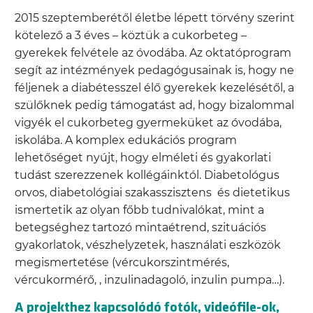
2015 szeptemberétől életbe lépett törvény szerint
kötelező a 3 éves – köztük a cukorbeteg –
gyerekek felvétele az óvodába. Az oktatóprogram
segít az intézmények pedagógusainak is, hogy ne
féljenek a diabétesszel élő gyerekek kezelésétől, a
szülőknek pedig támogatást ad, hogy bizalommal
vigyék el cukorbeteg gyermeküket az óvodába,
iskolába. A komplex edukációs program
lehetőséget nyújt, hogy elméleti és gyakorlati
tudást szerezzenek kollégáinktól. Diabetológus
orvos, diabetológiai szakasszisztens és dietetikus
ismertetik az olyan főbb tudnivalókat, mint a
betegséghez tartozó mintaétrend, szituációs
gyakorlatok, vészhelyzetek, használati eszközök
megismertetése (vércukorszintmérés,
vércukormérő, , inzulinadagoló, inzulin pumpa…).
A projekthez kapcsolódó fotók, videófile-ok,