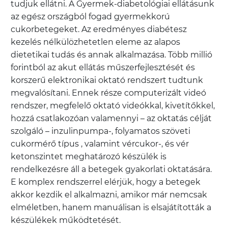
tudjuk ellátni. A Gyermek-diabetológiai ellátásunk
az egész országból fogad gyermekkorú
cukorbetegeket. Az eredményes diabétesz
kezelés nélkülözhetetlen eleme az alapos
dietetikai tudás és annak alkalmazása. Több millió
forintból az akut ellátás műszerfejlesztését és
korszerű elektronikai oktató rendszert tudtunk
megvalósítani. Ennek része computerizált videó
rendszer, megfelelő oktató videókkal, kivetítőkkel,
hozzá csatlakozóan valamennyi – az oktatás célját
szolgáló – inzulinpumpa-, folyamatos szöveti
cukormérő típus , valamint vércukor-, és vér
ketonszintet meghatározó készülék is
rendelkezésre áll a betegek gyakorlati oktatására.
E komplex rendszerrel elérjük, hogy a betegek
akkor kezdik el alkalmazni, amikor már nemcsak
elméletben, hanem manuálisan is elsajátították a
készülékek működtetését.